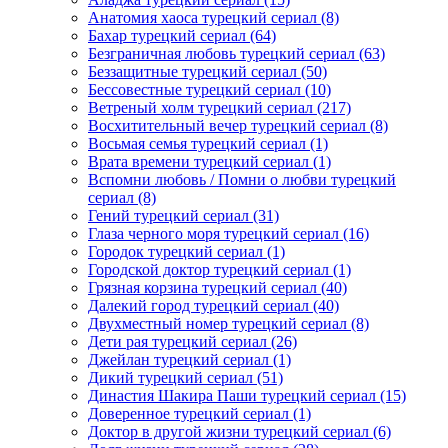
Анатомия хаоса турецкий сериал
(8)
Бахар турецкий сериал
(64)
Безграничная любовь турецкий сериал
(63)
Беззащитные турецкий сериал
(50)
Бессовестные турецкий сериал
(10)
Ветреный холм турецкий сериал
(217)
Восхитительный вечер турецкий сериал
(8)
Восьмая семья турецкий сериал
(1)
Врата времени турецкий сериал
(1)
Вспомни любовь / Помни о любви турецкий
сериал
(8)
Гений турецкий сериал
(31)
Глаза черного моря турецкий сериал
(16)
Городок турецкий сериал
(1)
Городской доктор турецкий сериал
(1)
Грязная корзина турецкий сериал
(40)
Далекий город турецкий сериал
(40)
Двухместный номер турецкий сериал
(8)
Дети рая турецкий сериал
(26)
Джейлан турецкий сериал
(1)
Дикий турецкий сериал
(51)
Династия Шакира Паши турецкий сериал
(15)
Доверенное турецкий сериал
(1)
Доктор в другой жизни турецкий сериал
(6)