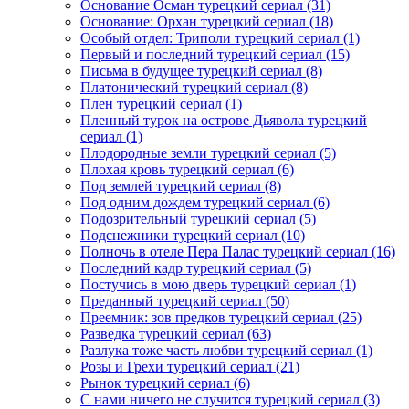
Основание Осман турецкий сериал
(31)
Основание: Орхан турецкий сериал
(18)
Особый отдел: Триполи турецкий сериал
(1)
Первый и последний турецкий сериал
(15)
Письма в будущее турецкий сериал
(8)
Платонический турецкий сериал
(8)
Плен турецкий сериал
(1)
Пленный турок на острове Дьявола турецкий
сериал
(1)
Плодородные земли турецкий сериал
(5)
Плохая кровь турецкий сериал
(6)
Под землей турецкий сериал
(8)
Под одним дождем турецкий сериал
(6)
Подозрительный турецкий сериал
(5)
Подснежники турецкий сериал
(10)
Полночь в отеле Пера Палас турецкий сериал
(16)
Последний кадр турецкий сериал
(5)
Постучись в мою дверь турецкий сериал
(1)
Преданный турецкий сериал
(50)
Преемник: зов предков турецкий сериал
(25)
Разведка турецкий сериал
(63)
Разлука тоже часть любви турецкий сериал
(1)
Розы и Грехи турецкий сериал
(21)
Рынок турецкий сериал
(6)
С нами ничего не случится турецкий сериал
(3)