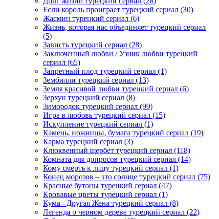
Долг жизни турецкий сериал
(28)
Если король проиграет турецкий сериал
(30)
Жасмин турецкий сериал
(6)
Жизнь, которая нас объединяет турецкий сериал
(5)
Зависть турецкий сериал
(28)
Заключенный любви / Узник любви турецкий
сериал
(65)
Запретный плод турецкий сериал
(1)
Зембилли турецкий сериал
(13)
Земля красивой любви турецкий сериал
(6)
Зерхун турецкий сериал
(8)
Зимородок турецкий сериал
(99)
Игра в любовь турецкий сериал
(15)
Искупление турецкий сериал
(1)
Камень, ножницы, бумага турецкий сериал
(19)
Карма турецкий сериал
(3)
Клюквенный щербет турецкий сериал
(118)
Комната для допросов турецкий сериал
(14)
Кому смерть к лицу турецкий сериал
(1)
Конец морозов – это солнце турецкий сериал
(75)
Красные бутоны турецкий сериал
(47)
Кровавые цветы турецкий сериал
(1)
Кума - Другая Жена турецкий сериал
(8)
Легенда о черном дереве турецкий сериал
(22)