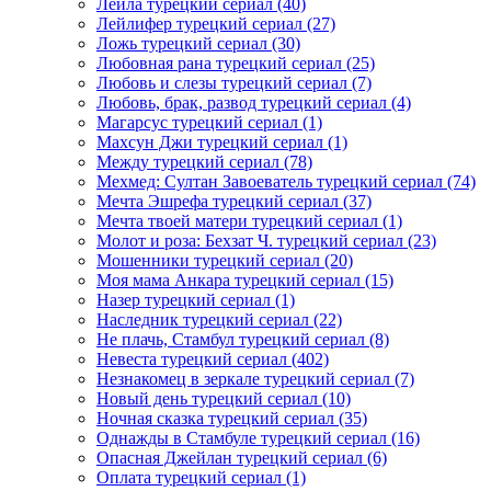
Лейла турецкий сериал
(40)
Лейлифер турецкий сериал
(27)
Ложь турецкий сериал
(30)
Любовная рана турецкий сериал
(25)
Любовь и слезы турецкий сериал
(7)
Любовь, брак, развод турецкий сериал
(4)
Магарсус турецкий сериал
(1)
Махсун Джи турецкий сериал
(1)
Между турецкий сериал
(78)
Мехмед: Султан Завоеватель турецкий сериал
(74)
Мечта Эшрефа турецкий сериал
(37)
Мечта твоей матери турецкий сериал
(1)
Молот и роза: Бехзат Ч. турецкий сериал
(23)
Мошенники турецкий сериал
(20)
Моя мама Анкара турецкий сериал
(15)
Назер турецкий сериал
(1)
Наследник турецкий сериал
(22)
Не плачь, Стамбул турецкий сериал
(8)
Невеста турецкий сериал
(402)
Незнакомец в зеркале турецкий сериал
(7)
Новый день турецкий сериал
(10)
Ночная сказка турецкий сериал
(35)
Однажды в Стамбуле турецкий сериал
(16)
Опасная Джейлан турецкий сериал
(6)
Оплата турецкий сериал
(1)