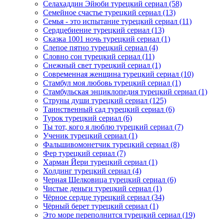
Селахаддин Эйюби турецкий сериал
(58)
Семейное счастье турецкий сериал
(13)
Семья - это испытание турецкий сериал
(11)
Сердцебиение турецкий сериал
(13)
Сказка 1001 ночь турецкий сериал
(1)
Слепое пятно турецкий сериал
(4)
Словно сон турецкий сериал
(11)
Снежный свет турецкий сериал
(1)
Современная женщина турецкий сериал
(10)
Стамбул моя любовь турецкий сериал
(1)
Стамбульская энциклопедия турецкий сериал
(1)
Струны души турецкий сериал
(125)
Таинственный сад турецкий сериал
(6)
Турок турецкий сериал
(6)
Ты тот, кого я люблю турецкий сериал
(7)
Ученик турецкий сериал
(1)
Фальшивомонетчик турецкий сериал
(8)
Фер турецкий сериал
(7)
Харман Йери турецкий сериал
(1)
Холдинг турецкий сериал
(4)
Черная Шелковица турецкий сериал
(6)
Чистые деньги турецкий сериал
(1)
Чёрное сердце турецкий сериал
(34)
Чёрный берет турецкий сериал
(1)
Это море переполнится турецкий сериал
(19)