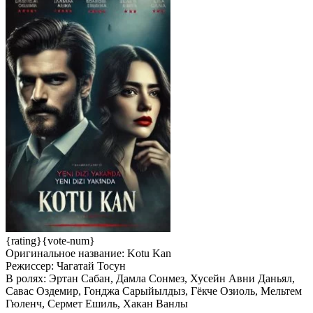
{rating}{vote-num}
Оригинальное название:
Kotu Kan
Режиссер:
Чагатай Тосун
В ролях:
Эртан Сабан, Дамла Сонмез, Хусейн Авни Даньял,
Савас Оздемир, Гонджа Сарыйылдыз, Гёкче Озиоль, Мельтем
Гюленч, Сермет Ешиль, Хакан Ванлы