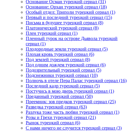
Основание Осман турецкий сериал
(31)
Основание: Орхан турецкий сериал
(18)
Особый отдел: Триполи турецкий сериал
(1)
Первый и последний турецкий сериал
(15)
Письма в будущее турецкий сериал
(8)
Платонический турецкий сериал
(8)
Плен турецкий сериал
(1)
Пленный турок на острове Дьявола турецкий
сериал
(1)
Плодородные земли турецкий сериал
(5)
Плохая кровь турецкий сериал
(6)
Под землей турецкий сериал
(8)
Под одним дождем турецкий сериал
(6)
Подозрительный турецкий сериал
(5)
Подснежники турецкий сериал
(10)
Полночь в отеле Пера Палас турецкий сериал
(16)
Последний кадр турецкий сериал
(5)
Постучись в мою дверь турецкий сериал
(1)
Преданный турецкий сериал
(50)
Преемник: зов предков турецкий сериал
(25)
Разведка турецкий сериал
(63)
Разлука тоже часть любви турецкий сериал
(1)
Розы и Грехи турецкий сериал
(21)
Рынок турецкий сериал
(6)
С нами ничего не случится турецкий сериал
(3)