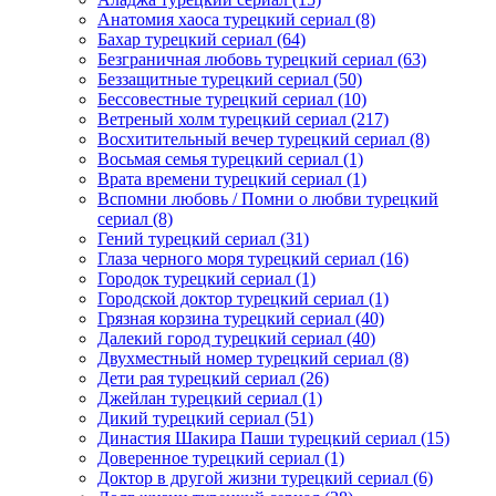
Анатомия хаоса турецкий сериал
(8)
Бахар турецкий сериал
(64)
Безграничная любовь турецкий сериал
(63)
Беззащитные турецкий сериал
(50)
Бессовестные турецкий сериал
(10)
Ветреный холм турецкий сериал
(217)
Восхитительный вечер турецкий сериал
(8)
Восьмая семья турецкий сериал
(1)
Врата времени турецкий сериал
(1)
Вспомни любовь / Помни о любви турецкий
сериал
(8)
Гений турецкий сериал
(31)
Глаза черного моря турецкий сериал
(16)
Городок турецкий сериал
(1)
Городской доктор турецкий сериал
(1)
Грязная корзина турецкий сериал
(40)
Далекий город турецкий сериал
(40)
Двухместный номер турецкий сериал
(8)
Дети рая турецкий сериал
(26)
Джейлан турецкий сериал
(1)
Дикий турецкий сериал
(51)
Династия Шакира Паши турецкий сериал
(15)
Доверенное турецкий сериал
(1)
Доктор в другой жизни турецкий сериал
(6)