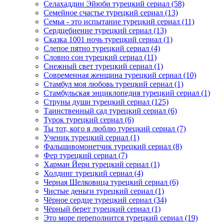
Селахаддин Эйюби турецкий сериал
(58)
Семейное счастье турецкий сериал
(13)
Семья - это испытание турецкий сериал
(11)
Сердцебиение турецкий сериал
(13)
Сказка 1001 ночь турецкий сериал
(1)
Слепое пятно турецкий сериал
(4)
Словно сон турецкий сериал
(11)
Снежный свет турецкий сериал
(1)
Современная женщина турецкий сериал
(10)
Стамбул моя любовь турецкий сериал
(1)
Стамбульская энциклопедия турецкий сериал
(1)
Струны души турецкий сериал
(125)
Таинственный сад турецкий сериал
(6)
Турок турецкий сериал
(6)
Ты тот, кого я люблю турецкий сериал
(7)
Ученик турецкий сериал
(1)
Фальшивомонетчик турецкий сериал
(8)
Фер турецкий сериал
(7)
Харман Йери турецкий сериал
(1)
Холдинг турецкий сериал
(4)
Черная Шелковица турецкий сериал
(6)
Чистые деньги турецкий сериал
(1)
Чёрное сердце турецкий сериал
(34)
Чёрный берет турецкий сериал
(1)
Это море переполнится турецкий сериал
(19)