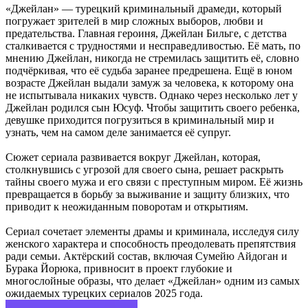
«Джейлан» — турецкий криминальный драмеди, который
погружает зрителей в мир сложных выборов, любви и
предательства. Главная героиня, Джейлан Бильге, с детства
сталкивается с трудностями и несправедливостью. Её мать, по
мнению Джейлан, никогда не стремилась защитить её, словно
подчёркивая, что её судьба заранее предрешена. Ещё в юном
возрасте Джейлан выдали замуж за человека, к которому она
не испытывала никаких чувств. Однако через несколько лет у
Джейлан родился сын Юсуф. Чтобы защитить своего ребенка,
девушке приходится погрузиться в криминальный мир и
узнать, чем на самом деле занимается её супруг.
Сюжет сериала развивается вокруг Джейлан, которая,
столкнувшись с угрозой для своего сына, решает раскрыть
тайны своего мужа и его связи с преступным миром. Её жизнь
превращается в борьбу за выживание и защиту близких, что
приводит к неожиданным поворотам и открытиям.
Сериал сочетает элементы драмы и криминала, исследуя силу
женского характера и способность преодолевать препятствия
ради семьи. Актёрский состав, включая Сумейю Айдоган и
Бурака Йорюка, привносит в проект глубокие и
многослойные образы, что делает «Джейлан» одним из самых
ожидаемых турецких сериалов 2025 года.