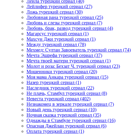
Лейла турецкий сериал
(40)
Лейлифер турецкий сериал
(27)
Ложь турецкий сериал
(30)
Любовная рана турецкий сериал
(25)
Любовь и слезы турецкий сериал
(7)
Любовь, брак, развод турецкий сериал
(4)
Магарсус турецкий сериал
(1)
Махсун Джи турецкий сериал
(1)
Между турецкий сериал
(78)
Мехмед: Султан Завоеватель турецкий сериал
(74)
Мечта Эшрефа турецкий сериал
(37)
Мечта твоей матери турецкий сериал
(1)
Молот и роза: Бехзат Ч. турецкий сериал
(23)
Мошенники турецкий сериал
(20)
Моя мама Анкара турецкий сериал
(15)
Назер турецкий сериал
(1)
Наследник турецкий сериал
(22)
Не плачь, Стамбул турецкий сериал
(8)
Невеста турецкий сериал
(402)
Незнакомец в зеркале турецкий сериал
(7)
Новый день турецкий сериал
(10)
Ночная сказка турецкий сериал
(35)
Однажды в Стамбуле турецкий сериал
(16)
Опасная Джейлан турецкий сериал
(6)
Оплата турецкий сериал
(1)