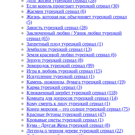
Долг жизни турецкий сериал
(28)
Если король проиграет турецкий сериал
(30)
Жасмин турецкий сериал
(6)
Жизнь, которая нас объединяет турецкий сериал
(5)
Зависть турецкий сериал
(28)
Заключенный любви / Узник любви турецкий
сериал
(65)
Запретный плод турецкий сериал
(1)
Зембилли турецкий сериал
(13)
Земля красивой любви турецкий сериал
(6)
Зерхун турецкий сериал
(8)
Зимородок турецкий сериал
(99)
Игра в любовь турецкий сериал
(15)
Искупление турецкий сериал
(1)
Камень, ножницы, бумага турецкий сериал
(19)
Карма турецкий сериал
(3)
Клюквенный щербет турецкий сериал
(118)
Комната для допросов турецкий сериал
(14)
Кому смерть к лицу турецкий сериал
(1)
Конец морозов – это солнце турецкий сериал
(75)
Красные бутоны турецкий сериал
(47)
Кровавые цветы турецкий сериал
(1)
Кума - Другая Жена турецкий сериал
(8)
Легенда о черном дереве турецкий сериал
(22)