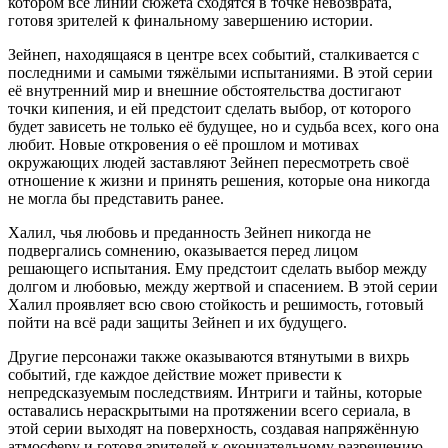
котором все линии сюжета сходятся в точке невозврата,
готовя зрителей к финальному завершению истории.
Зейнеп, находящаяся в центре всех событий, сталкивается с
последними и самыми тяжёлыми испытаниями. В этой серии
её внутренний мир и внешние обстоятельства достигают
точки кипения, и ей предстоит сделать выбор, от которого
будет зависеть не только её будущее, но и судьба всех, кого она
любит. Новые откровения о её прошлом и мотивах
окружающих людей заставляют Зейнеп пересмотреть своё
отношение к жизни и принять решения, которые она никогда
не могла бы представить ранее.
Халил, чья любовь и преданность Зейнеп никогда не
подвергались сомнению, оказывается перед лицом
решающего испытания. Ему предстоит сделать выбор между
долгом и любовью, между жертвой и спасением. В этой серии
Халил проявляет всю свою стойкость и решимость, готовый
пойти на всё ради защиты Зейнеп и их будущего.
Другие персонажи также оказываются втянутыми в вихрь
событий, где каждое действие может привести к
непредсказуемым последствиям. Интриги и тайны, которые
оставались нераскрытыми на протяжении всего сериала, в
этой серии выходят на поверхность, создавая напряжённую
атмосферу и готовя зрителей к окончательному разрешению