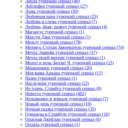
Лейла турецкий сериал
(40)
Лейлифер турецкий сериал
(27)
Ложь турецкий сериал
(30)
Любовная рана турецкий сериал
(25)
Любовь и слезы турецкий сериал
(7)
Любовь, брак, развод турецкий сериал
(4)
Магарсус турецкий сериал
(1)
Махсун Джи турецкий сериал
(1)
Между турецкий сериал
(78)
Мехмед: Султан Завоеватель турецкий сериал
(74)
Мечта Эшрефа турецкий сериал
(37)
Мечта твоей матери турецкий сериал
(1)
Молот и роза: Бехзат Ч. турецкий сериал
(23)
Мошенники турецкий сериал
(20)
Моя мама Анкара турецкий сериал
(15)
Назер турецкий сериал
(1)
Наследник турецкий сериал
(22)
Не плачь, Стамбул турецкий сериал
(8)
Невеста турецкий сериал
(402)
Незнакомец в зеркале турецкий сериал
(7)
Новый день турецкий сериал
(10)
Ночная сказка турецкий сериал
(35)
Однажды в Стамбуле турецкий сериал
(16)
Опасная Джейлан турецкий сериал
(6)
Оплата турецкий сериал
(1)