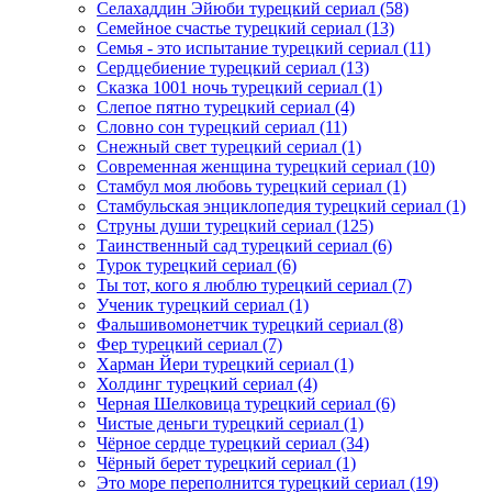
Селахаддин Эйюби турецкий сериал
(58)
Семейное счастье турецкий сериал
(13)
Семья - это испытание турецкий сериал
(11)
Сердцебиение турецкий сериал
(13)
Сказка 1001 ночь турецкий сериал
(1)
Слепое пятно турецкий сериал
(4)
Словно сон турецкий сериал
(11)
Снежный свет турецкий сериал
(1)
Современная женщина турецкий сериал
(10)
Стамбул моя любовь турецкий сериал
(1)
Стамбульская энциклопедия турецкий сериал
(1)
Струны души турецкий сериал
(125)
Таинственный сад турецкий сериал
(6)
Турок турецкий сериал
(6)
Ты тот, кого я люблю турецкий сериал
(7)
Ученик турецкий сериал
(1)
Фальшивомонетчик турецкий сериал
(8)
Фер турецкий сериал
(7)
Харман Йери турецкий сериал
(1)
Холдинг турецкий сериал
(4)
Черная Шелковица турецкий сериал
(6)
Чистые деньги турецкий сериал
(1)
Чёрное сердце турецкий сериал
(34)
Чёрный берет турецкий сериал
(1)
Это море переполнится турецкий сериал
(19)