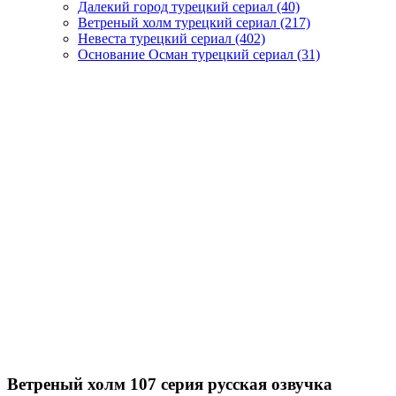
Далекий город турецкий сериал
(40)
Ветреный холм турецкий сериал
(217)
Невеста турецкий сериал
(402)
Основание Осман турецкий сериал
(31)
Ветреный холм 107 серия русская озвучка