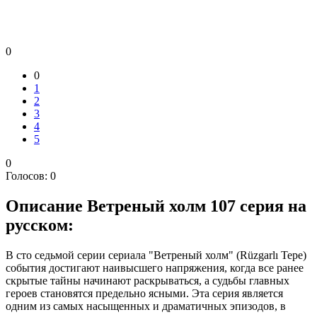
0
0
1
2
3
4
5
0
Голосов:
0
Описание
Ветреный холм 107 серия на
русском:
В сто седьмой серии сериала "Ветреный холм" (Rüzgarlı Tepe)
события достигают наивысшего напряжения, когда все ранее
скрытые тайны начинают раскрываться, а судьбы главных
героев становятся предельно ясными. Эта серия является
одним из самых насыщенных и драматичных эпизодов, в