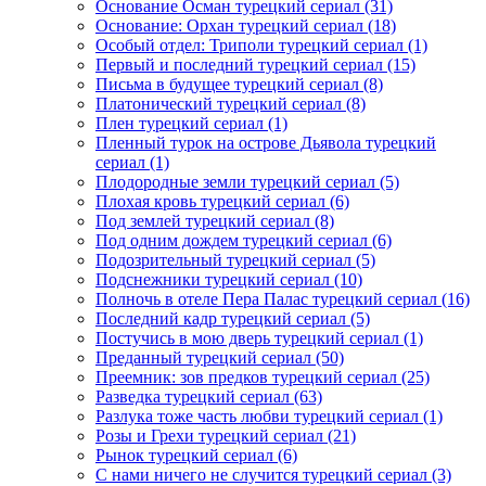
Основание Осман турецкий сериал
(31)
Основание: Орхан турецкий сериал
(18)
Особый отдел: Триполи турецкий сериал
(1)
Первый и последний турецкий сериал
(15)
Письма в будущее турецкий сериал
(8)
Платонический турецкий сериал
(8)
Плен турецкий сериал
(1)
Пленный турок на острове Дьявола турецкий
сериал
(1)
Плодородные земли турецкий сериал
(5)
Плохая кровь турецкий сериал
(6)
Под землей турецкий сериал
(8)
Под одним дождем турецкий сериал
(6)
Подозрительный турецкий сериал
(5)
Подснежники турецкий сериал
(10)
Полночь в отеле Пера Палас турецкий сериал
(16)
Последний кадр турецкий сериал
(5)
Постучись в мою дверь турецкий сериал
(1)
Преданный турецкий сериал
(50)
Преемник: зов предков турецкий сериал
(25)
Разведка турецкий сериал
(63)
Разлука тоже часть любви турецкий сериал
(1)
Розы и Грехи турецкий сериал
(21)
Рынок турецкий сериал
(6)
С нами ничего не случится турецкий сериал
(3)