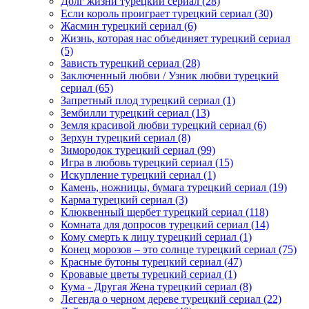
Долг жизни турецкий сериал
(28)
Если король проиграет турецкий сериал
(30)
Жасмин турецкий сериал
(6)
Жизнь, которая нас объединяет турецкий сериал
(5)
Зависть турецкий сериал
(28)
Заключенный любви / Узник любви турецкий
сериал
(65)
Запретный плод турецкий сериал
(1)
Зембилли турецкий сериал
(13)
Земля красивой любви турецкий сериал
(6)
Зерхун турецкий сериал
(8)
Зимородок турецкий сериал
(99)
Игра в любовь турецкий сериал
(15)
Искупление турецкий сериал
(1)
Камень, ножницы, бумага турецкий сериал
(19)
Карма турецкий сериал
(3)
Клюквенный щербет турецкий сериал
(118)
Комната для допросов турецкий сериал
(14)
Кому смерть к лицу турецкий сериал
(1)
Конец морозов – это солнце турецкий сериал
(75)
Красные бутоны турецкий сериал
(47)
Кровавые цветы турецкий сериал
(1)
Кума - Другая Жена турецкий сериал
(8)
Легенда о черном дереве турецкий сериал
(22)