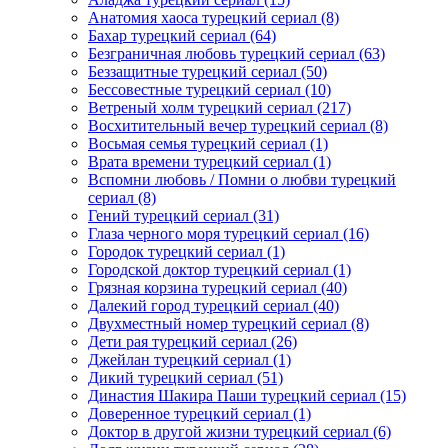
Анатомия хаоса турецкий сериал
(8)
Бахар турецкий сериал
(64)
Безграничная любовь турецкий сериал
(63)
Беззащитные турецкий сериал
(50)
Бессовестные турецкий сериал
(10)
Ветреный холм турецкий сериал
(217)
Восхитительный вечер турецкий сериал
(8)
Восьмая семья турецкий сериал
(1)
Врата времени турецкий сериал
(1)
Вспомни любовь / Помни о любви турецкий
сериал
(8)
Гений турецкий сериал
(31)
Глаза черного моря турецкий сериал
(16)
Городок турецкий сериал
(1)
Городской доктор турецкий сериал
(1)
Грязная корзина турецкий сериал
(40)
Далекий город турецкий сериал
(40)
Двухместный номер турецкий сериал
(8)
Дети рая турецкий сериал
(26)
Джейлан турецкий сериал
(1)
Дикий турецкий сериал
(51)
Династия Шакира Паши турецкий сериал
(15)
Доверенное турецкий сериал
(1)
Доктор в другой жизни турецкий сериал
(6)