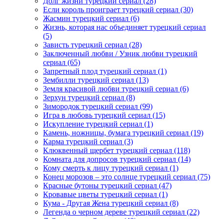
Долг жизни турецкий сериал
(28)
Если король проиграет турецкий сериал
(30)
Жасмин турецкий сериал
(6)
Жизнь, которая нас объединяет турецкий сериал
(5)
Зависть турецкий сериал
(28)
Заключенный любви / Узник любви турецкий
сериал
(65)
Запретный плод турецкий сериал
(1)
Зембилли турецкий сериал
(13)
Земля красивой любви турецкий сериал
(6)
Зерхун турецкий сериал
(8)
Зимородок турецкий сериал
(99)
Игра в любовь турецкий сериал
(15)
Искупление турецкий сериал
(1)
Камень, ножницы, бумага турецкий сериал
(19)
Карма турецкий сериал
(3)
Клюквенный щербет турецкий сериал
(118)
Комната для допросов турецкий сериал
(14)
Кому смерть к лицу турецкий сериал
(1)
Конец морозов – это солнце турецкий сериал
(75)
Красные бутоны турецкий сериал
(47)
Кровавые цветы турецкий сериал
(1)
Кума - Другая Жена турецкий сериал
(8)
Легенда о черном дереве турецкий сериал
(22)