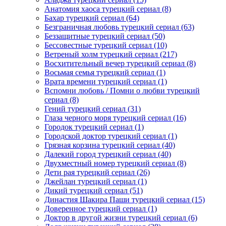
Анатомия хаоса турецкий сериал
(8)
Бахар турецкий сериал
(64)
Безграничная любовь турецкий сериал
(63)
Беззащитные турецкий сериал
(50)
Бессовестные турецкий сериал
(10)
Ветреный холм турецкий сериал
(217)
Восхитительный вечер турецкий сериал
(8)
Восьмая семья турецкий сериал
(1)
Врата времени турецкий сериал
(1)
Вспомни любовь / Помни о любви турецкий
сериал
(8)
Гений турецкий сериал
(31)
Глаза черного моря турецкий сериал
(16)
Городок турецкий сериал
(1)
Городской доктор турецкий сериал
(1)
Грязная корзина турецкий сериал
(40)
Далекий город турецкий сериал
(40)
Двухместный номер турецкий сериал
(8)
Дети рая турецкий сериал
(26)
Джейлан турецкий сериал
(1)
Дикий турецкий сериал
(51)
Династия Шакира Паши турецкий сериал
(15)
Доверенное турецкий сериал
(1)
Доктор в другой жизни турецкий сериал
(6)