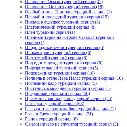
Основание Осман турецкий сериал
(31)
Основание: Орхан турецкий сериал
(18)
Особый отдел: Триполи турецкий сериал
(1)
Первый и последний турецкий сериал
(15)
Письма в будущее турецкий сериал
(8)
Платонический турецкий сериал
(8)
Плен турецкий сериал
(1)
Пленный турок на острове Дьявола турецкий
сериал
(1)
Плодородные земли турецкий сериал
(5)
Плохая кровь турецкий сериал
(6)
Под землей турецкий сериал
(8)
Под одним дождем турецкий сериал
(6)
Подозрительный турецкий сериал
(5)
Подснежники турецкий сериал
(10)
Полночь в отеле Пера Палас турецкий сериал
(16)
Последний кадр турецкий сериал
(5)
Постучись в мою дверь турецкий сериал
(1)
Преданный турецкий сериал
(50)
Преемник: зов предков турецкий сериал
(25)
Разведка турецкий сериал
(63)
Разлука тоже часть любви турецкий сериал
(1)
Розы и Грехи турецкий сериал
(21)
Рынок турецкий сериал
(6)
С нами ничего не случится турецкий сериал
(3)