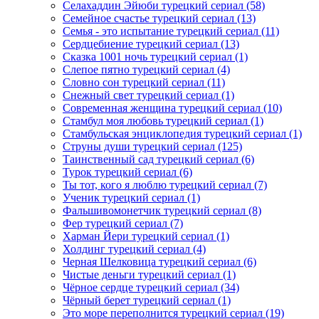
Селахаддин Эйюби турецкий сериал
(58)
Семейное счастье турецкий сериал
(13)
Семья - это испытание турецкий сериал
(11)
Сердцебиение турецкий сериал
(13)
Сказка 1001 ночь турецкий сериал
(1)
Слепое пятно турецкий сериал
(4)
Словно сон турецкий сериал
(11)
Снежный свет турецкий сериал
(1)
Современная женщина турецкий сериал
(10)
Стамбул моя любовь турецкий сериал
(1)
Стамбульская энциклопедия турецкий сериал
(1)
Струны души турецкий сериал
(125)
Таинственный сад турецкий сериал
(6)
Турок турецкий сериал
(6)
Ты тот, кого я люблю турецкий сериал
(7)
Ученик турецкий сериал
(1)
Фальшивомонетчик турецкий сериал
(8)
Фер турецкий сериал
(7)
Харман Йери турецкий сериал
(1)
Холдинг турецкий сериал
(4)
Черная Шелковица турецкий сериал
(6)
Чистые деньги турецкий сериал
(1)
Чёрное сердце турецкий сериал
(34)
Чёрный берет турецкий сериал
(1)
Это море переполнится турецкий сериал
(19)