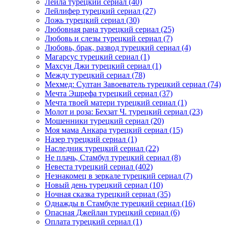
Лейла турецкий сериал
(40)
Лейлифер турецкий сериал
(27)
Ложь турецкий сериал
(30)
Любовная рана турецкий сериал
(25)
Любовь и слезы турецкий сериал
(7)
Любовь, брак, развод турецкий сериал
(4)
Магарсус турецкий сериал
(1)
Махсун Джи турецкий сериал
(1)
Между турецкий сериал
(78)
Мехмед: Султан Завоеватель турецкий сериал
(74)
Мечта Эшрефа турецкий сериал
(37)
Мечта твоей матери турецкий сериал
(1)
Молот и роза: Бехзат Ч. турецкий сериал
(23)
Мошенники турецкий сериал
(20)
Моя мама Анкара турецкий сериал
(15)
Назер турецкий сериал
(1)
Наследник турецкий сериал
(22)
Не плачь, Стамбул турецкий сериал
(8)
Невеста турецкий сериал
(402)
Незнакомец в зеркале турецкий сериал
(7)
Новый день турецкий сериал
(10)
Ночная сказка турецкий сериал
(35)
Однажды в Стамбуле турецкий сериал
(16)
Опасная Джейлан турецкий сериал
(6)
Оплата турецкий сериал
(1)