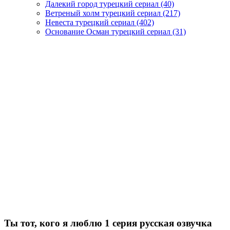
Далекий город турецкий сериал
(40)
Ветреный холм турецкий сериал
(217)
Невеста турецкий сериал
(402)
Основание Осман турецкий сериал
(31)
Ты тот, кого я люблю 1 серия русская озвучка