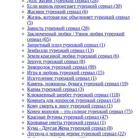
Долг жизни турецкий сериал
(28)
Если король проиграет турецкий сериал
(30)
Жасмин турецкий сериал
(6)
Жизнь, которая нас объединяет турецкий сериал
(5)
Зависть турецкий сериал
(28)
Заключенный любви / Узник любви турецкий
сериал
(65)
Запретный плод турецкий сериал
(1)
Зембилли турецкий сериал
(13)
Земля красивой любви турецкий сериал
(6)
Зерхун турецкий сериал
(8)
Зимородок турецкий сериал
(99)
Игра в любовь турецкий сериал
(15)
Искупление турецкий сериал
(1)
Камень, ножницы, бумага турецкий сериал
(19)
Карма турецкий сериал
(3)
Клюквенный щербет турецкий сериал
(118)
Комната для допросов турецкий сериал
(14)
Кому смерть к лицу турецкий сериал
(1)
Конец морозов – это солнце турецкий сериал
(75)
Красные бутоны турецкий сериал
(47)
Кровавые цветы турецкий сериал
(1)
Кума - Другая Жена турецкий сериал
(8)
Легенда о черном дереве турецкий сериал
(22)