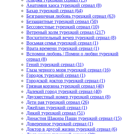
Анатомия хаоса турецкий сериал
(8)
Бахар турецкий сериал
(64)
Безграничная любовь турецкий сериал
(63)
Беззащитные турецкий сериал
(50)
Бессовестные турецкий сериал
(10)
Ветреный холм турецкий сериал
(217)
Восхитительный вечер турецкий сериал
(8)
Восьмая семья турецкий сериал
(1)
Врата времени турецкий сериал
(1)
Вспомни любовь / Помни о любви турецкий
сериал
(8)
Гений турецкий сериал
(31)
Глаза черного моря турецкий сериал
(16)
Городок турецкий сериал
(1)
Городской доктор турецкий сериал
(1)
Грязная корзина турецкий сериал
(40)
Далекий город турецкий сериал
(40)
Двухместный номер турецкий сериал
(8)
Дети рая турецкий сериал
(26)
Джейлан турецкий сериал
(1)
Дикий турецкий сериал
(51)
Династия Шакира Паши турецкий сериал
(15)
Доверенное турецкий сериал
(1)
Доктор в другой жизни турецкий сериал
(6)