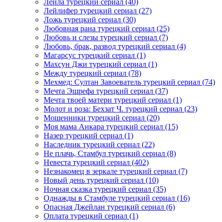
Лейла турецкий сериал
(40)
Лейлифер турецкий сериал
(27)
Ложь турецкий сериал
(30)
Любовная рана турецкий сериал
(25)
Любовь и слезы турецкий сериал
(7)
Любовь, брак, развод турецкий сериал
(4)
Магарсус турецкий сериал
(1)
Махсун Джи турецкий сериал
(1)
Между турецкий сериал
(78)
Мехмед: Султан Завоеватель турецкий сериал
(74)
Мечта Эшрефа турецкий сериал
(37)
Мечта твоей матери турецкий сериал
(1)
Молот и роза: Бехзат Ч. турецкий сериал
(23)
Мошенники турецкий сериал
(20)
Моя мама Анкара турецкий сериал
(15)
Назер турецкий сериал
(1)
Наследник турецкий сериал
(22)
Не плачь, Стамбул турецкий сериал
(8)
Невеста турецкий сериал
(402)
Незнакомец в зеркале турецкий сериал
(7)
Новый день турецкий сериал
(10)
Ночная сказка турецкий сериал
(35)
Однажды в Стамбуле турецкий сериал
(16)
Опасная Джейлан турецкий сериал
(6)
Оплата турецкий сериал
(1)