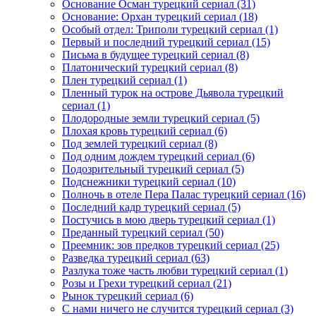
Основание Осман турецкий сериал
(31)
Основание: Орхан турецкий сериал
(18)
Особый отдел: Триполи турецкий сериал
(1)
Первый и последний турецкий сериал
(15)
Письма в будущее турецкий сериал
(8)
Платонический турецкий сериал
(8)
Плен турецкий сериал
(1)
Пленный турок на острове Дьявола турецкий
сериал
(1)
Плодородные земли турецкий сериал
(5)
Плохая кровь турецкий сериал
(6)
Под землей турецкий сериал
(8)
Под одним дождем турецкий сериал
(6)
Подозрительный турецкий сериал
(5)
Подснежники турецкий сериал
(10)
Полночь в отеле Пера Палас турецкий сериал
(16)
Последний кадр турецкий сериал
(5)
Постучись в мою дверь турецкий сериал
(1)
Преданный турецкий сериал
(50)
Преемник: зов предков турецкий сериал
(25)
Разведка турецкий сериал
(63)
Разлука тоже часть любви турецкий сериал
(1)
Розы и Грехи турецкий сериал
(21)
Рынок турецкий сериал
(6)
С нами ничего не случится турецкий сериал
(3)