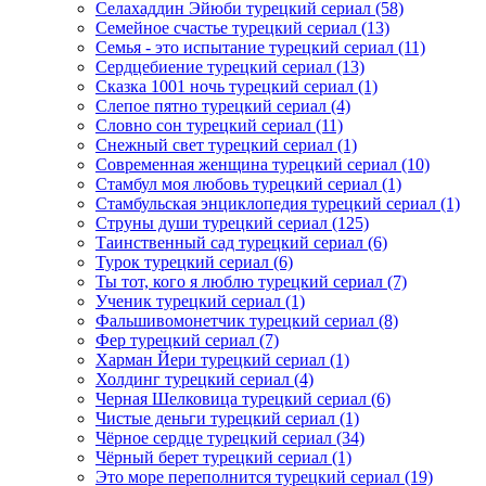
Селахаддин Эйюби турецкий сериал
(58)
Семейное счастье турецкий сериал
(13)
Семья - это испытание турецкий сериал
(11)
Сердцебиение турецкий сериал
(13)
Сказка 1001 ночь турецкий сериал
(1)
Слепое пятно турецкий сериал
(4)
Словно сон турецкий сериал
(11)
Снежный свет турецкий сериал
(1)
Современная женщина турецкий сериал
(10)
Стамбул моя любовь турецкий сериал
(1)
Стамбульская энциклопедия турецкий сериал
(1)
Струны души турецкий сериал
(125)
Таинственный сад турецкий сериал
(6)
Турок турецкий сериал
(6)
Ты тот, кого я люблю турецкий сериал
(7)
Ученик турецкий сериал
(1)
Фальшивомонетчик турецкий сериал
(8)
Фер турецкий сериал
(7)
Харман Йери турецкий сериал
(1)
Холдинг турецкий сериал
(4)
Черная Шелковица турецкий сериал
(6)
Чистые деньги турецкий сериал
(1)
Чёрное сердце турецкий сериал
(34)
Чёрный берет турецкий сериал
(1)
Это море переполнится турецкий сериал
(19)